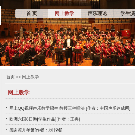
首 页
网上教学
声乐理论
学生演
首页
>> 网上教学
网上教学
网上QQ视频声乐教学招生 教授三种唱法 [作者：中国声乐速成网]
欧洲六国8日游[学生作品][作者：王冉]
感谢凉月琴箫[作者：刘书铭]