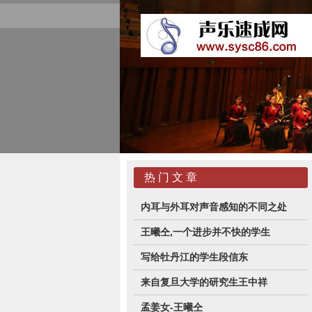
热 门 文 章
内耳与外耳对声音感知的不同之处
王曦仝,一个进步并不快的学生
写给牡丹江的学生段信东
来自复旦大学的研究生王中祥
孟姜女-王曦仝