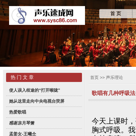
首 页
热 门 文 章
首页
>>
声乐理论
使人误入歧途的“打开喉咙”
歌唱有几种呼吸法
她从这里走向中央电视台荧屏
热爱歌唱
今天上课时，
感谢凉月琴箫
胸式呼吸。我
孟姜女-王曦仝