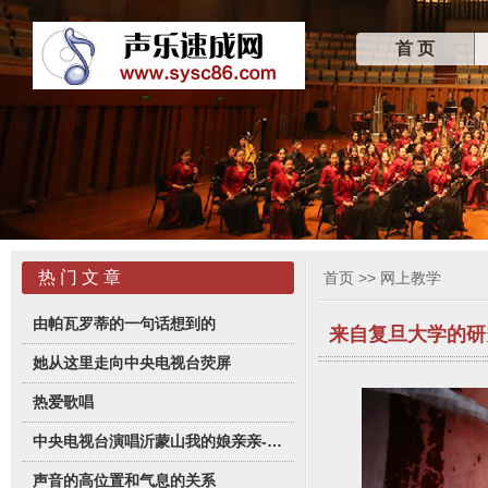
首 页
热 门 文 章
首页
>>
网上教学
由帕瓦罗蒂的一句话想到的
来自复旦大学的研
她从这里走向中央电视台荧屏
热爱歌唱
中央电视台演唱沂蒙山我的娘亲亲-杭怡君
声音的高位置和气息的关系