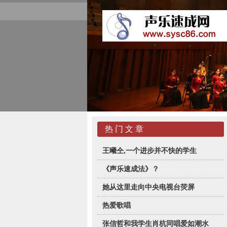
热 门 文 章
王曦仝,一个进步并不快的学生
《声乐速成法》？
她从这里走向中央电视台荧屏
热爱歌唱
张信哲和我学生肖杭同唱爱如潮水