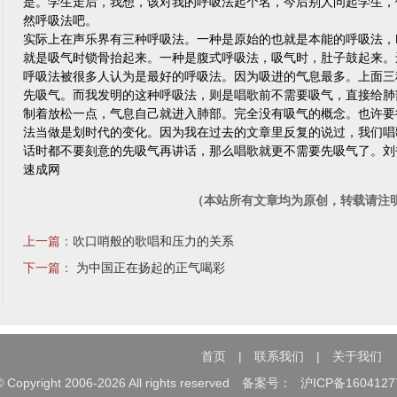
是。学生走后，我想，该对我的呼吸法起个名，今后别人问起学生，
然呼吸法吧。
实际上在声乐界有三种呼吸法。一种是原始的也就是本能的呼吸法，
就是吸气时锁骨抬起来。一种是腹式呼吸法，吸气时，肚子鼓起来。
呼吸法被很多人认为是最好的呼吸法。因为吸进的气息最多。上面三
先吸气。而我发明的这种呼吸法，则是唱歌前不需要吸气，直接给肺
制着放松一点，气息自己就进入肺部。完全没有吸气的概念。也许要
法当做是划时代的变化。因为我在过去的文章里反复的说过，我们唱
话时都不要刻意的先吸气再讲话，那么唱歌就更不需要先吸气了。刘书
速成网
（本站所有文章均为原创，转载请注
上一篇：
吹口哨般的歌唱和压力的关系
下一篇：
为中国正在扬起的正气喝彩
首页
|
联系我们
|
关于我们
©
Copyright 2006-2026 All rights reserved 备案号：
沪ICP备1604127